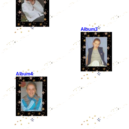
Album3
Album4